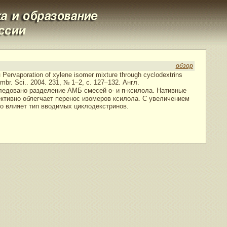
обзор
ы
Pervaporation of xylene isomer mixture through cyclodextrins
mbr. Sci.. 2004. 231,
№
1
–
2, с. 127
–
132. Англ.
ледовано разделение АМБ смесей о- и п-ксилола. Нативные
ктивно облегчает перенос изомеров ксилола. С увеличением
о влияет тип вводимых циклодекстринов.