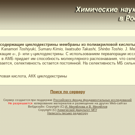
з содержащие циклодекстрины мембраны из полиакриловой кислот
Kanamori Toshiyuki, Sumaru Kimio, Iwatsubo Takashi, Shinbo Toshio
. J. Me
ржащие
α
-,
β
- или
γ
-циклодекстрины. С использованием первапорации исс
в АМБ придает им способность молекулярного распознавания, что селе
ается, селективность остается постоянной. На селективность МБ сильн
овая кислота, АКК циклодекстрины
Поиск по серверу
Сервер создается при поддержке
Российского фонда фундаментальных исследований
Не разрешается
копирование материалов и размещение на других Web-сайтах
Вебдизайн: Copyright (C)
И. Миняйлова и В. Миняйлов
Copyright (C)
Химический факультет МГУ
Написать письмо редактору