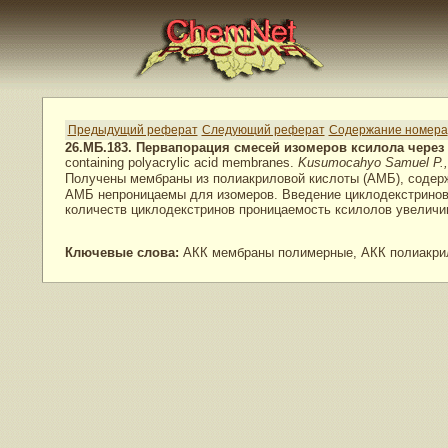
Предыдущий реферат
Следующий реферат
Содержание номера
26.МБ.183. Первапорация смесей изомеров ксилола чере
containing polyacrylic acid membranes.
Kusumocahyo Samuel P., 
Получены мембраны из полиакриловой кислоты (АМБ), соде
АМБ непроницаемы для изомеров. Введение циклодекстринов 
количеств циклодекстринов проницаемость ксилолов увеличив
Ключевые слова:
АКК мембраны полимерные, АКК полиакрил