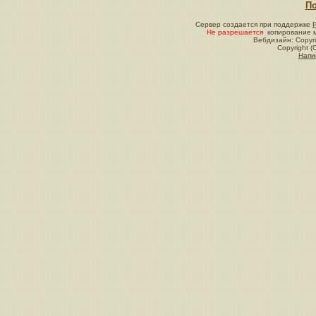
По
Сервер создается при поддержке
Не разрешается
копирование м
Вебдизайн: Copyri
Copyright (
Напи