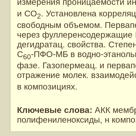
измерения проницаемости ин
и CO
. Установлена корреля
2
свободным объемом. Первап
через фуллеренсодержащие 
дегидратац. свойства. Степ
C
-ПФО-МБ в водно-этаноль
60
фазе. Газопермеац. и первап
отражение молек. взаимодей
в композициях.
Ключевые слова:
АКК мембр
полифениленоксиды, н компо