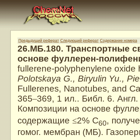
Предыдущий реферат
Следующий реферат
Содержание номера
26.МБ.180. Транспортные 
основе фуллерен-полифен
fullerene-polyphenylene oxi
Polotskaya G., Biryulin Yu., Pi
Fullerenes, Nanotubes, and Ca
365
–
369, 1 ил.. Библ. 6. Англ.
Композиции на основе фулле
содержащие
≤
2% C
, получ
60
гомог. мембран (МБ). Газопе