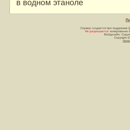
в водном этаноле
По
Сервер создается при поддержке
Не разрешается
копирование м
Вебдизайн: Copyri
Copyright (
Напи