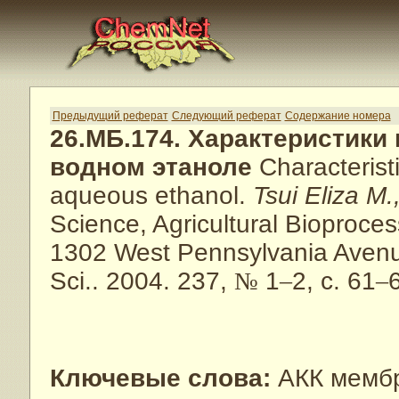
Предыдущий реферат
Следующий реферат
Содержание номера
26.МБ.174. Характеристики
водном этаноле
Characteristi
aqueous ethanol.
Tsui Eliza M
Science, Agricultural Bioprocess
1302 West Pennsylvania Avenu
Sci.. 2004. 237,
№
1
–
2, с. 61
–
Ключевые слова:
АКК мембр