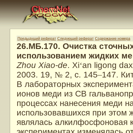
Предыдущий реферат
Следующий реферат
Содержание номера
26.МБ.170. Очистка сточны
использованием жидких м
Zhou Xiao-de
. Xi
‘
an ligong da
2003. 19,
№
2, с. 145
–
147. Кит
В лабораторных эксперимент
ионов меди из СВ гальваноп
процессах нанесения меди н
использовавшихся при этом 
являлась алкилфосфоновая ки
экспериментах изменялась от