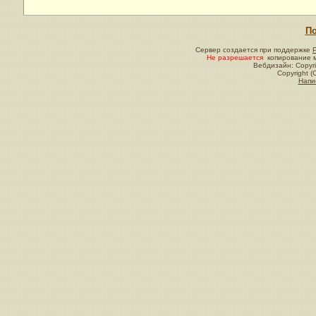
По
Сервер создается при поддержке
Не разрешается
копирование м
Вебдизайн: Copyri
Copyright (
Напи