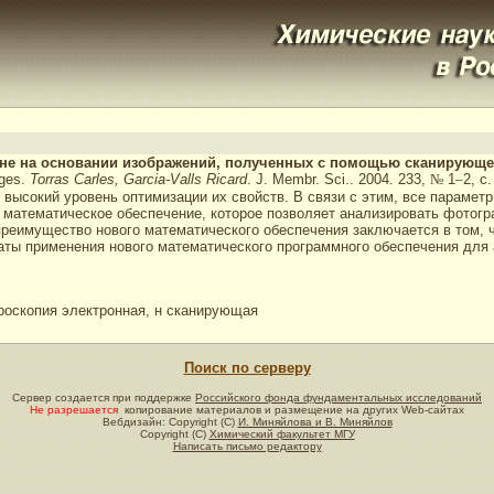
вне на основании изображений, полученных с помощью сканирующе
ages.
Torras Carles, Garcia-Valls Ricard
. J. Membr. Sci.. 2004. 233,
№
1
–
2, с.
высокий уровень оптимизации их свойств. В связи с этим, все параме
 математическое обеспечение, которое позволяет анализировать фотогр
еимущество нового математического обеспечения заключается в том, ч
аты применения нового математического программного обеспечения для 
оскопия электронная, н сканирующая
Поиск по серверу
Сервер создается при поддержке
Российского фонда фундаментальных исследований
Не разрешается
копирование материалов и размещение на других Web-сайтах
Вебдизайн: Copyright (C)
И. Миняйлова и В. Миняйлов
Copyright (C)
Химический факультет МГУ
Написать письмо редактору