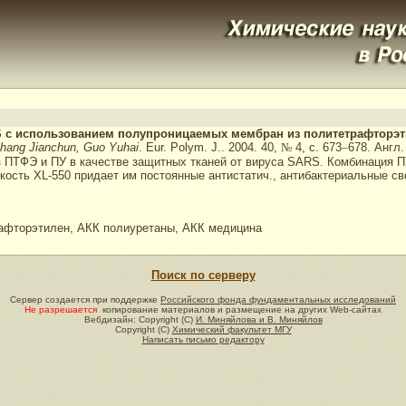
RS с использованием полупроницаемых мембран из политетрафторэт
hang Jianchun, Guo Yuhai
. Eur. Polym. J.. 2004. 40,
№
4, с. 673
–
678. Англ.
ПТФЭ и ПУ в качестве защитных тканей от вируса SARS. Комбинация ПТ
ость XL-550 придает им постоянные антистатич., антибактериальные с
фторэтилен, АКК полиуретаны, АКК медицина
Поиск по серверу
Сервер создается при поддержке
Российского фонда фундаментальных исследований
Не разрешается
копирование материалов и размещение на других Web-сайтах
Вебдизайн: Copyright (C)
И. Миняйлова и В. Миняйлов
Copyright (C)
Химический факультет МГУ
Написать письмо редактору