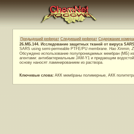
Предыдущий реферат
Следующий реферат
Содержание номера
26.МБ.144. Исследование защитных тканей от вируса SA
SARS using semi-permeable PTFE/PU membrane.
Hao Xinmin, Z
Обсуждено использование полупроницаемых мембран (МБ) из 
агентами: антибактериальным JAM-Y1 и придающим водостойк
основу наносят ламинированием из раствора.
Ключевые слова:
АКК мембраны полимерные, АКК политетра