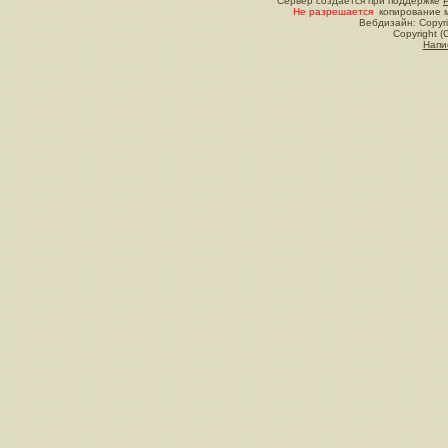
Сервер создается при поддержке
Не разрешается
копирование м
Вебдизайн: Copyri
Copyright (
Напи