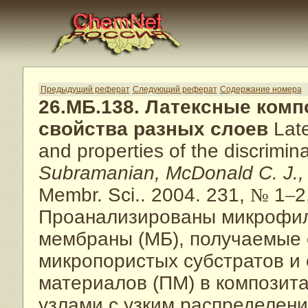
Предыдущий реферат
Следующий реферат
Содержание номера
26.МБ.138. Латексные комп
свойства разных слоев
Late
and properties of the discrimina
Subramanian, McDonald C. J.,
Membr. Sci.. 2004. 231,
№
1
–
2
Проанализированы микрофиль
мембраны (МБ), получаемые 
микропористых субстратов и
материалов (ПМ) в композит
узлами с узким распределен