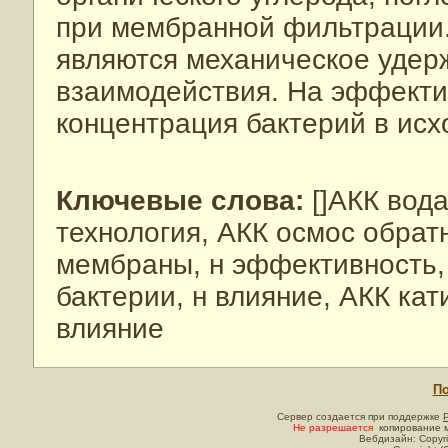
при мембранной фильтрации
являются механическое удер
взаимодействия. На эффекти
концентрация бактерий в исх
Ключевые слова:
[]АКК вод
технология, АКК осмос обра
мембраны, н эффективность, А
бактерии, н влияние, АКК кат
влияние
По
Сервер создается при поддержке
Не разрешается
копирование м
Вебдизайн: Copyri