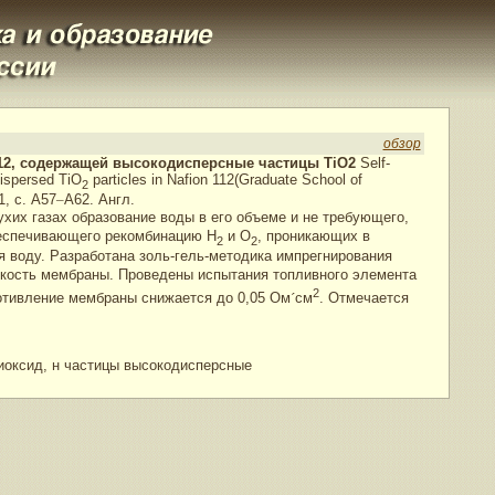
обзор
12, содержащей высокодисперсные частицы TiO2
Self-
dispersed TiO
particles in Nafion 112(Graduate School of
2
, с. A57
–
A62. Англ.
хих газах образование воды в его объеме и не требующего,
обеспечивающего рекомбинацию H
и O
, проникающих в
2
2
я воду. Разработана золь-гель-методика импрегнирования
кость мембраны. Проведены испытания топливного элемента
2
отивление мембраны снижается до 0,05 Ом
´
см
. Отмечается
иоксид, н частицы высокодисперсные