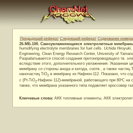
Предыдущий реферат
Следующий реферат
Содержание номера
26.МБ.100. Самоувлажняющиеся электролитные мембраны
humidifying electrolyte membranes for fuel cells.
Uchida Hiroyuki,
Engineering, Clean Energy Research Center, University of Yamana
Разрабатывается способ создания протонпроводящего тв. эле
вследствие этого, дополнительного увлажнения. Указанная ц
мембрану со стороны анода и катода, соотв., а также частиц 
наночастиц TiO
в мембрану из Нафион-112. Показано, что со
2
с (Pt-TiO
-Нафион 112)-мембраной, работающего при 80
º
C на 
2
также, что мембрана указанного типа подавляет кроссовер газ
Ключевые слова:
АКК топливные элементы, АКК электролиты