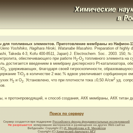
 для топливных элементов. Приготовление мембраны из Нафион-1
 Ueno Yoshihiko, Hagihara Hiroki, Watanabe Masahiro
. Preparation of highly 
shi, Takeda 4-3, Kofu 400-8511, Japan) J. Electrochem. Soc.. 2003. 150,
№
1
ктролита, обеспечивающего при работе H
-O
топливного элемента на су
2
2
ель достигается введением в мембрану дисперсного Pt-катализатора, 
TiO
, удерживающих, благодаря своей гигроскопичности, образовавшуюс
2
держание TiO
в количестве 2 мас.% вдвое увеличивает сорбционную ем
2
2
сухих H
и O
. Установлено, что при плотности тока
≥
0,50 А/см
уд. сопр
2
2
ов.
, н протонпроводящий, н способ создания, АКК мембраны, АКК титан д
Поиск по серверу
Сервер создается при поддержке
Российского фонда фундаментальных исследований
Не разрешается
копирование материалов и размещение на других Web-сайтах
Вебдизайн: Copyright (C)
И. Миняйлова и В. Миняйлов
Copyright (C)
Химический факультет МГУ