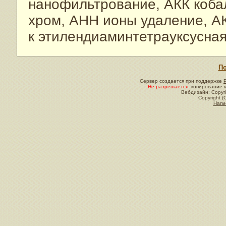
нанофильтрование, АКК кобал
хром, АНН ионы удаление, А
к этилендиаминтетрауксусная
По
Сервер создается при поддержке
Не разрешается
копирование м
Вебдизайн: Copyri
Copyright (
Напи