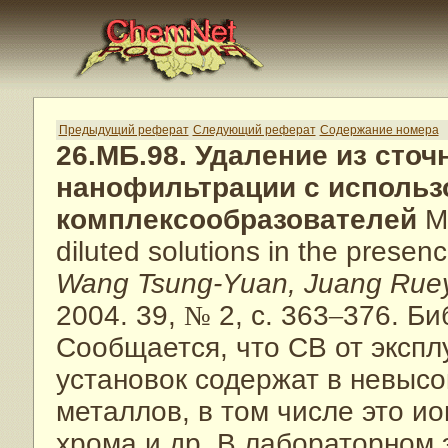
Предыдущий реферат
Следующий реферат
Содержание номера
26.МБ.98. Удаление из сто
нанофильтрации с исполь
комплексообразователей
Me
diluted solutions in the prese
Wang Tsung-Yuan, Juang Rue
2004. 39,
№
2, с. 363
–
376. Биб
Сообщается, что СВ от эксп
установок содержат в невыс
металлов, в том числе это ио
хрома и др. В лабораторном