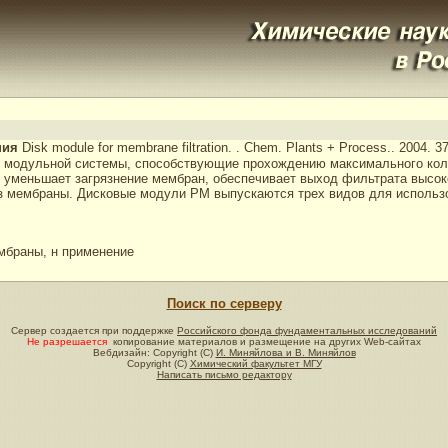
ния
Disk module for membrane filtration.
. Chem. Plants + Process.. 2004. 3
ля модульной системы, способствующие прохождению максимального кол
 уменьшает загрязнение мембран, обеспечивает выход фильтрата высок
з мембраны. Дисковые модули РМ выпускаются трех видов для использ
мбраны, н применение
Поиск по серверу
Сервер создается при поддержке
Российского фонда фундаментальных исследований
Не разрешается
копирование материалов и размещение на других Web-сайтах
Вебдизайн: Copyright (C)
И. Миняйлова и В. Миняйлов
Copyright (C)
Химический факультет МГУ
Написать письмо редактору