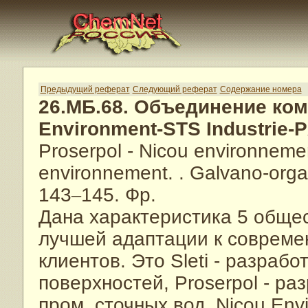
Предыдущий реферат
Следующий реферат
Содержание номера
26.МБ.68. Объединение комп
Environment-STS Industrie-
Proserpol - Nicou environnemen
environnement.
. Galvano-orga
143
–
145. Фр.
Дана характеристика 5 обще
лучшей адаптации к совреме
клиентов. Это Sleti - разраб
поверхностей, Proserpol - ра
пром. сточных вод, Nicou Env