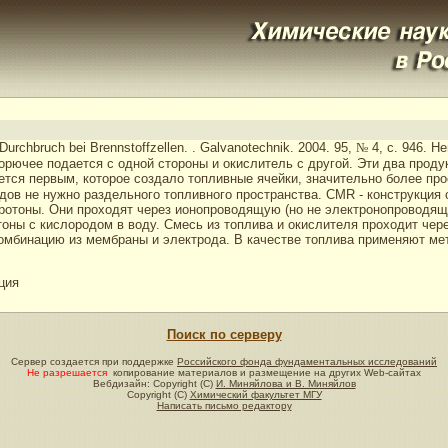
Durchbruch bei Brennstoffzellen.
. Galvanotechnik. 2004. 95,
№
4, с. 946. Не
горючее подается с одной стороны и окислитель с другой. Эти два про
тся первым, которое создало топливные ячейки, значительно более прос
дов не нужно раздельного топливного пространства. CMR - конструкция 
отоны. Они проходят через ионопроводящую (но не электронопроводящ
оны с кислородом в воду. Смесь из топлива и окислителя проходит чер
мбинацию из мембраны и электрода. В качестве топлива применяют мета
ция
Поиск по серверу
Сервер создается при поддержке
Российского фонда фундаментальных исследований
Не разрешается
копирование материалов и размещение на других Web-сайтах
Вебдизайн: Copyright (C)
И. Миняйлова и В. Миняйлов
Copyright (C)
Химический факультет МГУ
Написать письмо редактору