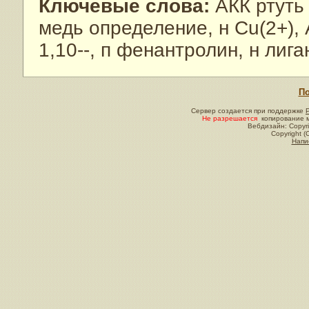
Ключевые слова:
АКК ртуть 
медь определение, н Cu(2+),
1,10--, п фенантролин, н лига
По
Сервер создается при поддержке
Не разрешается
копирование м
Вебдизайн: Copyri
Copyright (
Напи