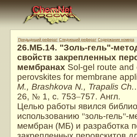
Предыдущий реферат
Следующий реферат
Содержание номера
26.МБ.14. "Золь-гель"-мето
свойств закрепленных пер
мембранах
Sol-gel route and 
perovskites for membrane appl
M., Brashkova N., Trapalis Ch.
26,
№
1, с. 753
–
757. Англ.
Целью работы явился библио
использованию
"
золь-гель
"
-м
мембран (МБ) и разработка 
закрепленных перовскитов д