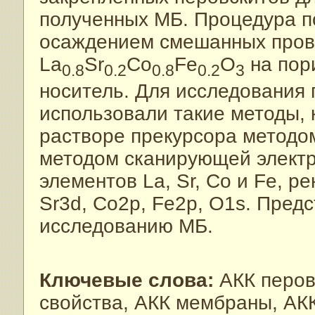
полученных МБ. Процедура п
осаждением смешанных пров
La
Sr
Co
Fe
O
на пор
0.8
0.2
0.8
0.2
3
носитель. Для исследования 
использовали такие методы, 
растворе прекурсора методо
методом сканирующей электр
элементов La, Sr, Co и Fe, р
Sr3d, Co2p, Fe2p, O1s. Пред
исследованию МБ.
Ключевые слова:
АКК перовс
свойства, АКК мембраны, АКК