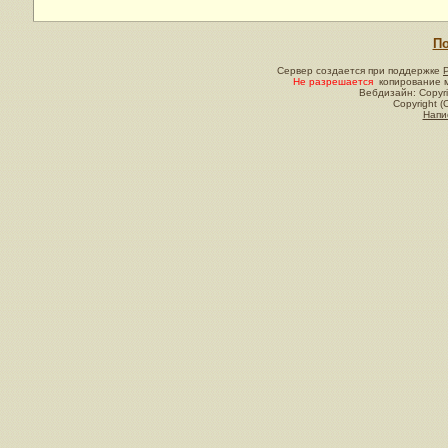
По
Сервер создается при поддержке
Не разрешается
копирование м
Вебдизайн: Copyri
Copyright (
Напи