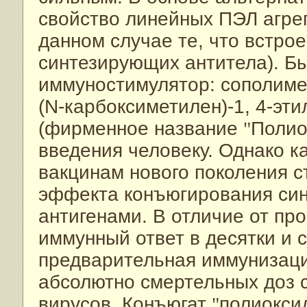
свойство линейных ПЭЛ агре
данном случае те, что встро
синтезирующих антитела). Б
иммуностимулятор: сополимер
(N-карбоксиметилен)-1, 4-эт
(фирменное название
"
Полио
введения человеку. Однако к
вакцинам нового поколения с
эффекта конъюгирования син
антигенами. В отличие от пр
иммунный ответ в десятки и с
предварительная иммунизац
абсолютно смертельных доз 
вирусов. Конъюгат
"
полиокси