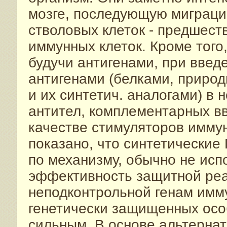
мозге, последующую миграци
стволовых клеток - предшест
иммунных клеток. Кроме того
будучи антигенами, при введ
антигенами (белками, прир
и их синтетич. аналогами) в 
антител, комплементарных вв
качестве стимуляторов имму
показано, что синтетические
по механизму, обычно не ис
эффективность защитной реа
неподконтрольной генам имму
генетически защищенных осо
сильным. В основе альтернат