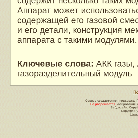
содержит несколько таких мо
Аппарат может использовать
содержащей его газовой сме
и его детали, конструкция м
аппарата с такими модулями.
Ключевые слова:
АКК газы,
газоразделительный модуль
По
Сервер создается при поддержке
Не разрешается
копирование м
Вебдизайн: Copyri
Copyright (
Напи