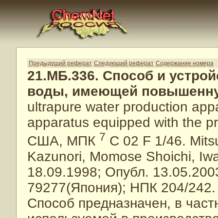
Предыдущий реферат
Следующий реферат
Содержание номера
21.МБ.336. Способ и устро
воды, имеющей повышенну
ultrapure water production app
apparatus equipped with the p
7
США, МПК
C 02 F 1/46. Mits
Kazunori, Momose Shoichi, Iwa
18.09.1998; Опубл. 13.05.200
79277(Япония); НПК 204/242. 
Способ предназначен, в частн