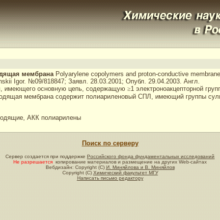
одящая мембрана
Polyarylene copolymers and proton-conductive membran
kii Igor. №09/818847; Заявл. 28.03.2001; Опубл. 29.04.2003. Англ.
ия, имеющего основную цепь, содержащую
≥
1 электроноакцепторной груп
оводящая мембрана содержит полиариленовый СПЛ, имеющий группы сул
водящие, АКК полиарилены
Поиск по серверу
Сервер создается при поддержке
Российского фонда фундаментальных исследований
Не разрешается
копирование материалов и размещение на других Web-сайтах
Вебдизайн: Copyright (C)
И. Миняйлова и В. Миняйлов
Copyright (C)
Химический факультет МГУ
Написать письмо редактору