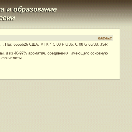
патент
7
e.
. Пат. 6555626 США, МПК
C 08 F 8/36, C 08 G 65/38. JSR
пы, и из 40-97% ароматич. соединения, имеющего основную
ьфокислоты.