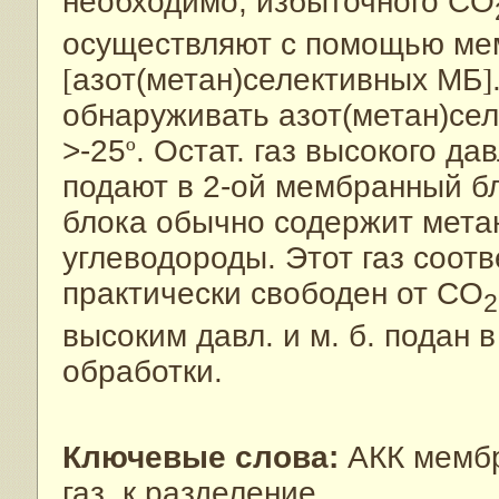
необходимо, избыточного CO
осуществляют с помощью ме
[
азот(метан)селективных МБ
]
обнаруживать азот(метан)сел
>-25
º
. Остат. газ высокого да
подают в 2-ой мембранный бло
блока обычно содержит метан 
углеводороды. Этот газ соот
практически свободен от CO
2
высоким давл. и м. б. подан 
обработки.
Ключевые слова:
АКК мембр
газ, к разделение