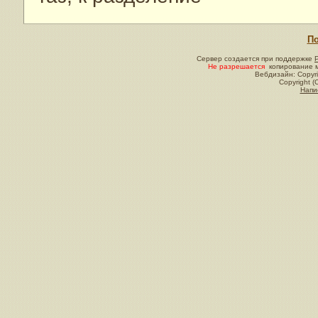
По
Сервер создается при поддержке
Не разрешается
копирование м
Вебдизайн: Copyri
Copyright (
Напи