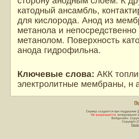
сторону анодным слоем. К д
катодный ансамбль, контакт
для кислорода. Анод из мем
метанола и непосредственно 
метанолом. Поверхность като
анода гидрофильна.
Ключевые слова:
АКК топли
электролитные мембраны, н а
По
Сервер создается при поддержке
Не разрешается
копирование м
Вебдизайн: Copyri
Copyright (
Напи