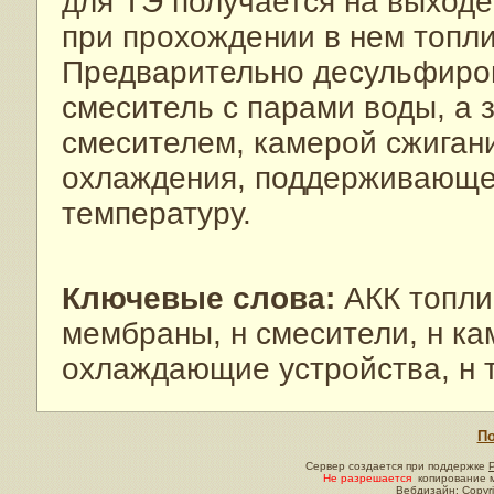
для ТЭ получается на выходе
при прохождении в нем топли
Предварительно десульфиров
смеситель с парами воды, а 
смесителем, камерой сжигани
охлаждения, поддерживающе
температуру.
Ключевые слова:
АКК топли
мембраны, н смесители, н ка
охлаждающие устройства, н 
По
Сервер создается при поддержке
Не разрешается
копирование м
Вебдизайн: Copyri