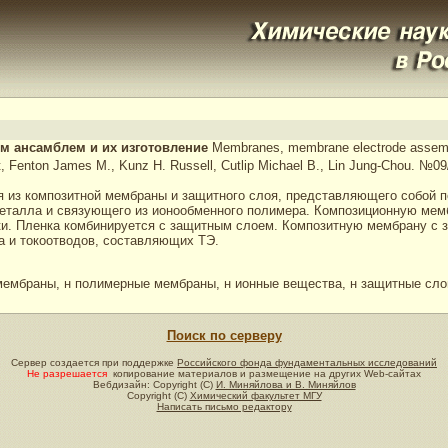
м ансамблем и их изготовление
Membranes, membrane electrode assembli
t, Fenton James M., Kunz H. Russell, Cutlip Michael B., Lin Jung-Chou. №0
я из композитной мембраны и защитного слоя, представляющего собой 
металла и связующего из ионообменного полимера. Композиционную мем
нки. Пленка комбинируется с защитным слоем. Композитную мембрану с
а и токоотводов, составляющих ТЭ.
ембраны, н полимерные мембраны, н ионные вещества, н защитные слои
Поиск по серверу
Сервер создается при поддержке
Российского фонда фундаментальных исследований
Не разрешается
копирование материалов и размещение на других Web-сайтах
Вебдизайн: Copyright (C)
И. Миняйлова и В. Миняйлов
Copyright (C)
Химический факультет МГУ
Написать письмо редактору