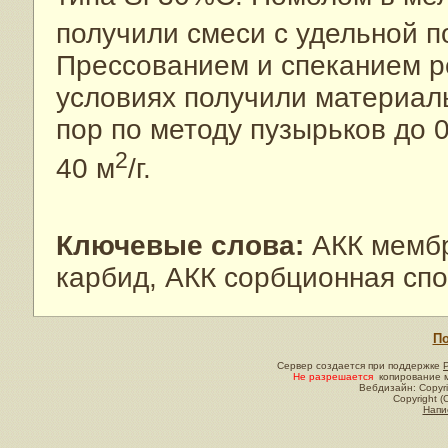
получили смеси с удельной п
Прессованием и спеканием р
условиях получили материал
пор по методу пузырьков до 
2
40 м
/г.
Ключевые слова:
АКК мембр
карбид, АКК сорбционная сп
По
Сервер создается при поддержке
Не разрешается
копирование м
Вебдизайн: Copyri
Copyright (
Напи