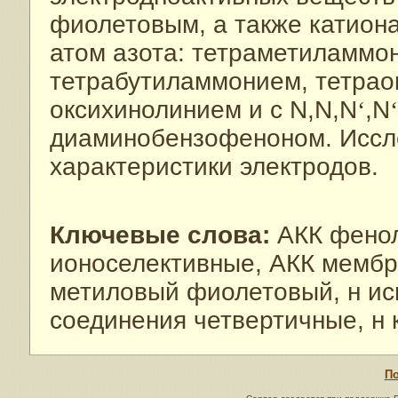
фиолетовым, а также катион
атом азота: тетраметиламмо
тетрабутиламмонием, тетрао
оксихинолинием и с N,N,N
‘
,N
‘
диаминобензофеноном. Иссл
характеристики электродов.
Ключевые слова:
АКК фенол
ионоселективные, АКК мембра
метиловый фиолетовый, н ис
соединения четвертичные, н 
По