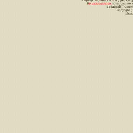
Сервер создается при поддержке
Не разрешается
копирование м
Вебдизайн: Copyri
Copyright (
Напи