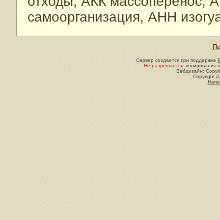
отходы, АКК массоперенос, А
самоорганизация, АНН изогу
По
Сервер создается при поддержке
Не разрешается
копирование м
Вебдизайн: Copyri
Copyright (
Напи