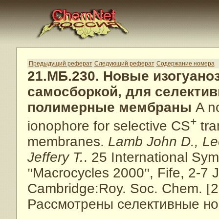
Предыдущий реферат
Следующий реферат
Содержание номера
21.МБ.230. Новые изогуан
самосборкой, для селектив
полимерные мембраны
A no
+
ionophore for selective CS
tra
membranes.
Lamb John D., Le
Jeffery T.
. 25 International Sy
"
Macrocycles 2000
"
, Fife, 2-7
Cambridge:Roy. Soc. Chem.
[
2
Рассмотрены селективные но