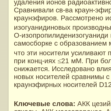
удаления ионов радиоактивн
Сравнивали св-ва краун-эфир
краунэфиров. Рассмотрено ис
изогуанидиновых производны
O-изопропилиденизогуаниди 
самосборке с образованием м
что эти носители усиливают 
при конц-иях
≤
21 мМ. При бол
снижается. Исследовано влия
новых носителей сравнимы с
краунэфирных носителей D1
Ключевые слова:
АКК цезий