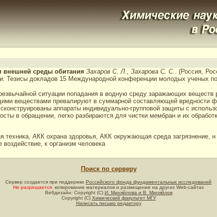
и внешней среды обитания
Захаров С. Л., Захарова С. С.
. (Россия, Ро
ии: Тезисы докладов 15 Международной конференции молодых ученых по
езвычайной ситуации попадания в водную среду заражающих веществ рез
щими веществами превалируют в суммарной составляющей вредности факт
 сконструированы аппараты индивидуально-групповой защиты с использ
осты в обращении, легко разбираются для чистки мембран и их обработк
 техника, АКК охрана здоровья, АКК окружающая среда загрязнение, н 
воздействие, к организм человека
Поиск по серверу
Сервер создается при поддержке
Российского фонда фундаментальных исследований
Не разрешается
копирование материалов и размещение на других Web-сайтах
Вебдизайн: Copyright (C)
И. Миняйлова и В. Миняйлов
Copyright (C)
Химический факультет МГУ
Написать письмо редактору