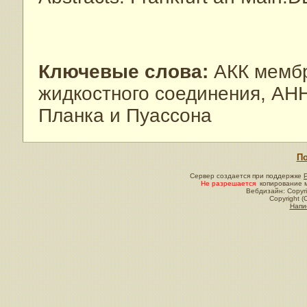
Ключевые слова:
АКК мембр
жидкостного соединения, АН
Планка и Пуассона
По
Сервер создается при поддержке
Не разрешается
копирование м
Вебдизайн: Copyri
Copyright (
Напи