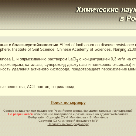
нные с болезнеустойчивостью
Effect of lanthanum on disease resistance 
osphere, Institute of Soil Science, Chinese Academy of Sciences, Nanjing 210
uncea L. и опрыскиванию раствором LaCl
с концентрацией 0,3 мг/л на 
3
ероксидазы, каталазы, супероксид-дисмутазы и полифенолоксидазы) и
обность удаления активного кислорода, предотвращает перокисление мем
ые вещества, АСП лантан, п трихлорид
Поиск по серверу
Сервер создается при поддержке
Российского фонда фундаментальных исследований
Не разрешается
копирование материалов и размещение на других Web-сайтах
Вебдизайн: Copyright (C)
И. Миняйлова и В. Миняйлов
Copyright (C)
Химический факультет МГУ
Написать письмо редактору