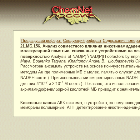
Предыдущий реферат
Следующий реферат
Содержание номера
21.МБ.156. Анализ совместного влияния никотинамидаде
молекулярной памятью, связанных с устройствами на ос
+
поверхностью
Analysis of NAD(P)
/NAD(P)H cofactors by imprin
Maya, Bourenko Tatyana, Kharitonov Andrei B., Lioubashevski Ole
Рассмотрен ансамбль устройств на основе ион-чувствительны
методом Au где полимерные МБ с молек. памятью служат дл
NADPH соотв.). При использовании импрегнированных NADH-
-7
-7
для них 4
´
10
и 2
´
10
М соотв.). Показано, что использовани
акриламидофенилборной кислотной МБ приводит к значитель
Ключевые слова:
АКК система, н устройств, кк полупроводн
мембраны полимерные, АНН детектирование никотин-аденин-д