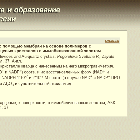
статья
) с помощью мембран на основе полимеров с
рцевых кристаллов с иммобилизованной золотом
devices and Au-quartz crystals.
Pogorelova Svetlana P., Zayats
л. 37. Англ.
кристалле кварца с нанесенным на него микрогравиметрич.
+
+
D
и NADP
) соотв. и их восстановленных форм (NADH и
-7
-7
+
+
и NADPH-1
´
10
и 2
´
10
М соотв. (в случае NAD
и NADP
ПРО
з Al
O
и чувствительный акриламид-
2
3
варцевые, к поверхности, н иммобилизованные золотом, АКК
. 37