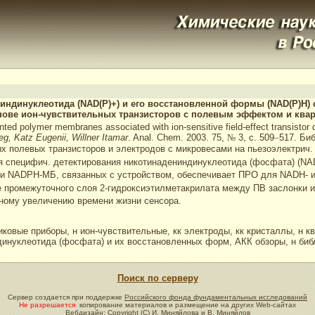
ниндинуклеотида (NAD(P)+) и его восстановленной формы (NAD(P)H
нове ион-чувствительных транзисторов с полевым эффектом и ква
ted polymer membranes associated with ion-sensitive field-effect transistor 
g, Katz Eugenii, Willner Itamar
. Anal. Chem. 2003. 75,
№
3, с. 509
–
517. Биб
х полевых транзисторов и электродов с микровесами на пьезоэлектрич. 
я специфич. детектирования никотинадениндинуклеотида (фосфата) (NA
 и NADPH-МБ, связанных с устройством, обеспечивает ПРО для NADH- 
е промежуточного слоя 2-гидроксиэтилметакрилата между ПВ заслонки и
ному увеличению времени жизни сенсора.
иковые приборы, н ион-чувствительные, кк электроды, кк кристаллы, н к
инуклеотида (фосфата) и их восстановленных форм, АКК обзоры, н библ
Поиск по серверу
Сервер создается при поддержке
Российского фонда фундаментальных исследований
Не разрешается
копирование материалов и размещение на других Web-сайтах
Вебдизайн: Copyright (C)
И. Миняйлова и В. Миняйлов