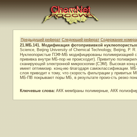
Предыдущий реферат
Следующий реферат
Содержание номера
21.МБ.141. Модификация фотопрививкой нуклеопористы
Science, Beijing University of Chemical Technology, Beijing, P. R
Нуклеопористые ПЭФ-МБ модифицированы полимеризацией с ф
прививка внутри МБ-пор не происходит). Привитую полиакри
сканирующей электронной микроскопии (СЭМ). Высокая конц-и
имеет оптимизир. конц-ию благодаря самоклассификации. МБ
слоя приводит к тому, что скорость фильтрации у привитых М
МБ-ПВ покрывают поры МБ, в результате произ-сть резко пони
Ключевые слова:
АКК мембраны полимерные, АКК полиэфиры