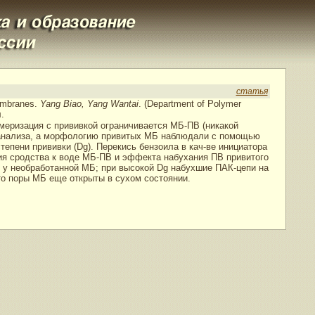
статья
embranes.
Yang Biao, Yang Wantai
. (Department of Polymer
.
еризация с прививкой ограничивается МБ-ПВ (никакой
. анализа, а морфологию привитых МБ наблюдали с помощью
епени прививки (Dg). Перекись бензоила в кач-ве инициатора
ия сродства к воде МБ-ПВ и эффекта набухания ПВ привитого
м у необработанной МБ; при высокой Dg набухшие ПАК-цепи на
то поры МБ еще открыты в сухом состоянии.