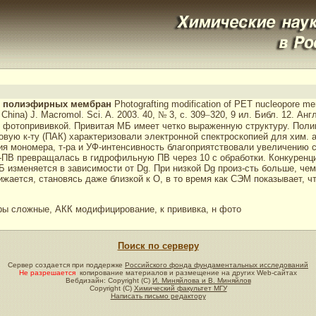
х полиэфирных мембран
Photografting modification of PET nucleopore m
. China) J. Macromol. Sci. A. 2003. 40,
№
3, с. 309
–
320, 9 ил. Библ. 12. Англ
отопрививкой. Привитая МБ имеет четко выраженную структуру. Полим
ловую к-ту (ПАК) характеризовали электронной спектроскопией для хим
я мономера, т-ра и УФ-интенсивность благоприятствовали увеличению ст
-ПВ превращалась в гидрофильную ПВ через 10 с обработки. Конкуренц
Б изменяется в зависимости от Dg. При низкой Dg произ-сть больше, че
жается, становясь даже близкой к О, в то время как СЭМ показывает, ч
 сложные, АКК модифицирование, к прививка, н фото
Поиск по серверу
Сервер создается при поддержке
Российского фонда фундаментальных исследований
Не разрешается
копирование материалов и размещение на других Web-сайтах
Вебдизайн: Copyright (C)
И. Миняйлова и В. Миняйлов
Copyright (C)
Химический факультет МГУ
Написать письмо редактору