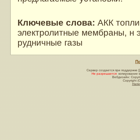
Ключевые слова:
АКК топли
электролитные мембраны, н э
рудничные газы
По
Сервер создается при поддержке
Не разрешается
копирование м
Вебдизайн: Copyri
Copyright (
Напи