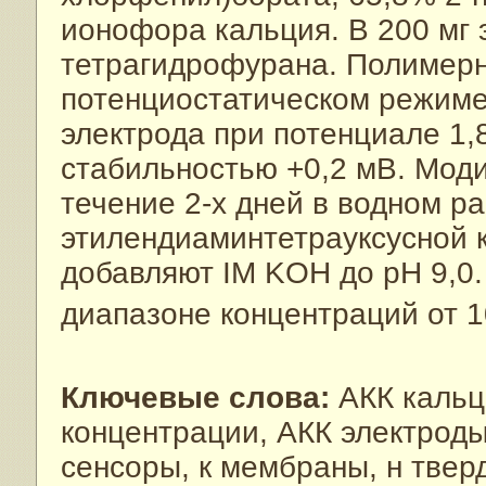
ионофора кальция. В 200 мг 
тетрагидрофурана. Полимерн
потенциостатическом режиме
электрода при потенциале 1,
стабильностью +0,2 мВ. Мод
течение 2-х дней в водном р
этилендиаминтетрауксусной к
добавляют IM KOH до pH 9,0.
диапазоне концентраций от 1
Ключевые слова:
АКК кальц
концентрации, АКК электрод
сенсоры, к мембраны, н твер