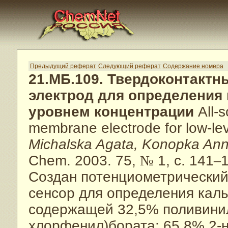
Предыдущий реферат
Следующий реферат
Содержание номера
21.МБ.109. Твердоконтакт
электрод для определения 
уровнем концентрации
All-s
membrane electrode for low-le
Michalska Agata, Konopka An
Chem. 2003. 75,
№
1, с. 141
–
1
Создан потенциометрически
сенсор для определения каль
содержащей 32,5% поливинил
хлорфенил)бората; 65,8% 2-