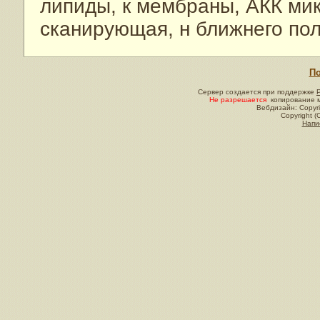
липиды, к мембраны, АКК мик
сканирующая, н ближнего по
По
Сервер создается при поддержке
Не разрешается
копирование м
Вебдизайн: Copyri
Copyright (
Напи