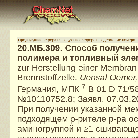
Предыдущий реферат
Следующий реферат
Содержание номера
20.МБ.309. Способ получен
полимера и топливный эле
zur Herstellung einer Membra
Brennstoffzelle.
Uensal Oemer,
7
Германия, МПК
B 01 D 71/5
№10110752.8; Заявл. 07.03.2
При получении указанной ме
подходящем р-рителе р-ра о
аминогруппой и
≥
1 сшивающег