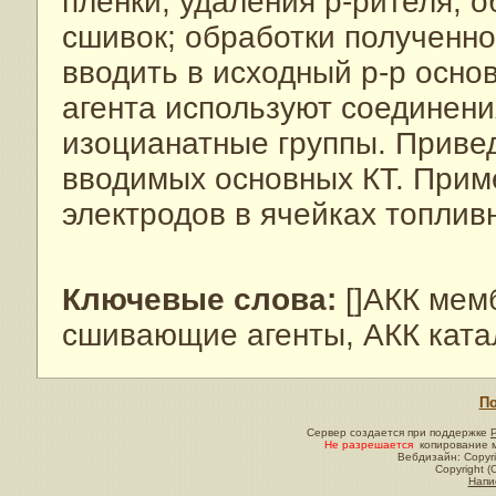
пленки; удаления р-рителя; 
сшивок; обработки полученно
вводить в исходный р-р осно
агента используют соединен
изоцианатные группы. Приве
вводимых основных КТ. Прим
электродов в ячейках топлив
Ключевые слова:
[]АКК мем
сшивающие агенты, АКК ката
По
Сервер создается при поддержке
Не разрешается
копирование м
Вебдизайн: Copyri
Copyright (
Напи