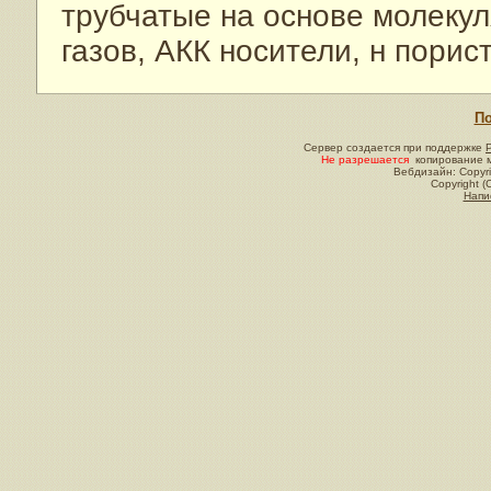
трубчатые на основе молекул
газов, АКК носители, н порис
По
Сервер создается при поддержке
Не разрешается
копирование м
Вебдизайн: Copyri
Copyright (
Напи