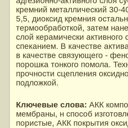
адгезионно-активного слоя с
кремний металлический 30-40
5,5, диоксид кремния осталь
термообработкой, затем нан
слой керамически активного 
спеканием. В качестве актив
в качестве связующего - фе
порошка тонкого помола. Тех
прочности сцепления оксидно
подложкой.
Ключевые слова:
АКК компо
мембраны, н способ изготовл
пористые, АКК покрытия окс