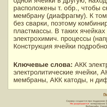
одной ячейки в другую, нахо
расположены т. обр., чтобы 
мембрану (диафрагму). К том
без сварки, поэтому комбини
пластмассы. В таких ячейка
электрохимич. процессы (напр
Конструкция ячейки подробно
Ключевые слова:
АКК электр
электролитические ячейки, А
мембраны, АКК катоды, н ди
По
Сервер создается при поддержке
Не разрешается
копирование м
Вебдизайн: Copyri