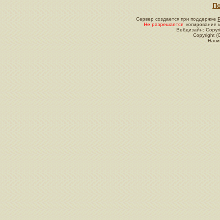
По
Сервер создается при поддержке
Не разрешается
копирование м
Вебдизайн: Copyri
Copyright (
Напи