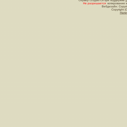
Сервер создается при поддержке
Не разрешается
копирование м
Вебдизайн: Copyri
Copyright (
Напи