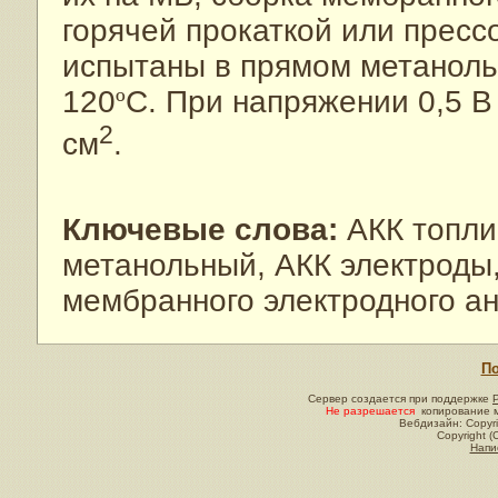
горячей прокаткой или прес
испытаны в прямом метаноль
120
º
C. При напряжении 0,5 В
2
см
.
Ключевые слова:
АКК топли
метанольный, АКК электроды
мембранного электродного а
По
Сервер создается при поддержке
Не разрешается
копирование м
Вебдизайн: Copyri
Copyright (
Напи