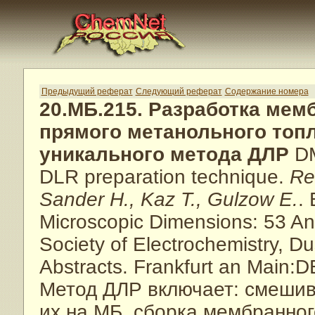
Предыдущий реферат
Следующий реферат
Содержание номера
20.МБ.215. Разработка мем
прямого метанольного топ
уникального метода ДЛР
DM
DLR preparation technique.
Re
Sander H., Kaz T., Gulzow E.
.
Microscopic Dimensions: 53 Ann
Society of Electrochemistry, Du
Abstracts. Frankfurt an Main:
Метод ДЛР включает: смешив
их на МБ, сборка мембранног