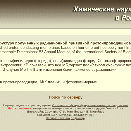
 структуру полученных радиационной прививкой протонпроводящих
 grafted proton conducting membranes based on four different fluoropolymer fil
croscopic Dimensions: 53 Annual Meeting of the International Society of Elec
е поли(винилиден фторида), поли(винилиден фторид-Cо-гексафторпропил
спектроскопии КР показали, что все МБ теряют поли(стирол сульфокисл
В случае МБ I и II эти изменения были наименее выраженными.
н протонпроводящие, АКК пленки, н фторполимерные
Поиск по серверу
Сервер создается при поддержке
Российского фонда фундаментальных исследований
Не разрешается
копирование материалов и размещение на других Web-сайтах
Вебдизайн: Copyright (C)
И. Миняйлова и В. Миняйлов
Copyright (C)
Химический факультет МГУ
Написать письмо редактору