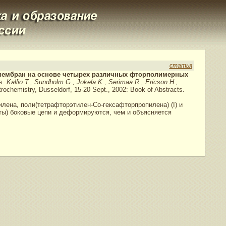
статья
 мембран на основе четырех различных фторполимерных
ms.
Kallio T., Sundholm G., Jokela K., Serimaa R., Ericson H.,
trochemistry, Dusseldorf, 15-20 Sept., 2002: Book of Abstracts.
ена, поли(тетрафторэтилен-Cо-гексафторпропилена) (I) и
оты) боковые цепи и деформируются, чем и объясняется