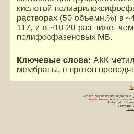
кислотой полиарилоксифосф
растворах (50 объемн.%) в
~
117, и в
~
10-20 раз ниже, че
полифосфазеновых МБ.
Ключевые слова:
АКК метило
мембраны, н протон провод
По
Сервер создается при поддержке
Не разрешается
копирование м
Вебдизайн: Copyri
Copyright (
Напи