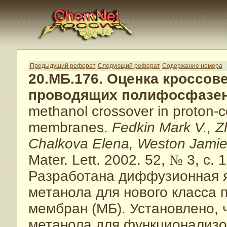
Предыдущий реферат
Следующий реферат
Содержание номера
20.МБ.176. Оценка кроссов
проводящих полифосфазе
methanol crossover in proton
membranes.
Fedkin Mark V., 
Chalkova Elena, Weston Jamie A
Mater. Lett. 2002. 52,
№
3, с. 
Разработана диффузионная я
метанола для нового класса
мембран (МБ). Установлено,
метанола для функционализ