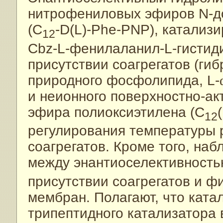
нитрофениловых эфиров N-д
(С
-D(L)-Phe-PNP), катализ
12
Cbz-L-фенилаланил-L-гистиди
присутствии соагрегатов (ги
природного фосфолипида, L-
и неионного поверхностно-ак
эфира полиоксиэтилена (С
12
регулирования температуры 
соагрегатов. Кроме того, на
между энантиоселективность
присутствии соагрегатов и ф
мембран. Полагают, что ката
трипептидного катализатора