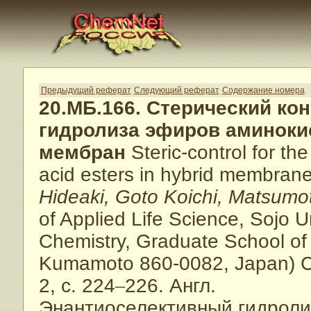
Предыдущий реферат
Следующий реферат
Содержание номера
20.МБ.166. Стерический ко
гидролиза эфиров аминоки
мембран
Steric-control for th
acid esters in hybrid membran
Hideaki, Goto Koichi, Matsumo
of Applied Life Science, Sojo Un
Chemistry, Graduate School of 
Kumamoto 860-0082, Japan) C
2, с. 224
–
226. Англ.
Энантиоселективный гидролиз