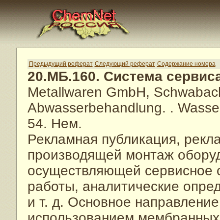
Предыдущий реферат
Следующий реферат
Содержание номера
20.МБ.160. Система сервис
Metallwaren GmbH, Schwabach
Abwasserbehandlung.
. Wasse
54. Нем.
Рекламная публикация, рекл
производящей монтаж оборуд
осуществляющей сервисное о
работы, аналитические опре
и т. д. Основное направлени
использованием мембранных т