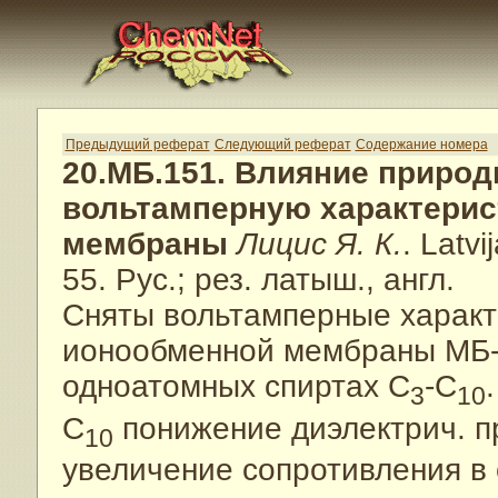
Предыдущий реферат
Следующий реферат
Содержание номера
20.МБ.151. Влияние природ
вольтамперную характерис
мембраны
Лицис Я. К.
. Latv
55. Рус.; рез. латыш., англ.
Сняты вольтамперные характ
ионообменной мембраны МБ-2
одноатомных спиртах C
-C
3
10
C
понижение диэлектрич. п
10
увеличение сопротивления в 