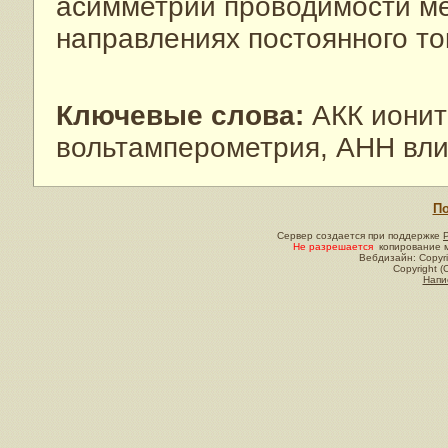
асимметрии проводимости м
направлениях постоянного то
Ключевые слова:
АКК ионит
вольтамперометрия, АНН вли
По
Сервер создается при поддержке
Не разрешается
копирование м
Вебдизайн: Copyri
Copyright (
Напи