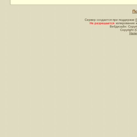
По
Сервер создается при поддержке
Не разрешается
копирование м
Вебдизайн: Copyri
Copyright (
Напи