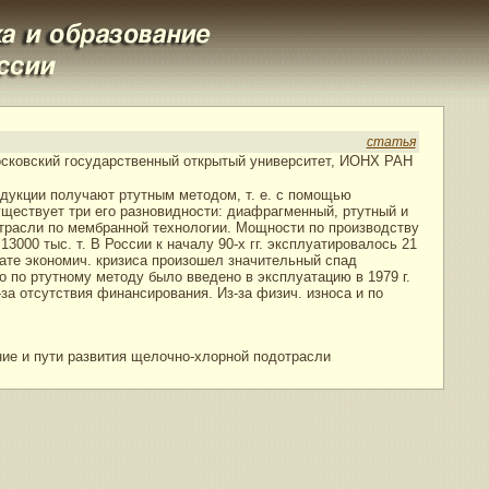
статья
Московский государственный открытый университет, ИОНХ РАН
дукции получают ртутным методом, т. е. с помощью
уществует три его разновидности: диафрагменный, ртутный и
расли по мембранной технологии. Мощности по производству
 13000 тыс. т. В России к началу 90-х гг. эксплуатировалось 21
ате экономич. кризиса произошел значительный спад
 по ртутному методу было введено в эксплуатацию в 1979 г.
за отсутствия финансирования. Из-за физич. износа и по
ие и пути развития щелочно-хлорной подотрасли