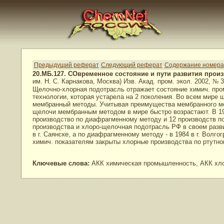
Предыдущий реферат
Следующий реферат
Содержание номера
20.МБ.127. СОвременное состояние и пути развития прои
им. Н. С. Карнакова, Москва) Изв. Акад. пром. экол. 2002,
№
3
Щелочно-хлорная подотрасль отражает состояние химич. про
технологии, которая устарела на 2 поколения. Во всем мире
мембранный методы. Учитывая преимущества мембранного ме
щелочи мембранным методом в мире быстро возрастают. В 1980 г.
производство по диафрагменному методу и 12 производств п
производства и хлоро-щелочная подотрасль РФ в своем разви
в г. Саянске, а по диафрагменному методу - в 1984 в г. Волг
химич. показателям закрыты хлорные производства по ртутно
Ключевые слова:
АКК химическая промышленность, АКК хлор