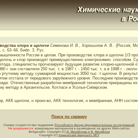
зводства хлора и щелочи
Семенова И. В., Хорошилов А. В.
. (Россия, 
, с. 63
–
66. Библ. 3. Рус.
мышленности России в целом. При производстве хлора и щелочи 1/3 про
 щелочь и хлор производят преимущественно электрохимич. способом. С
тода, специалисты прогнозируют будущее развитие хлорно-щелочной от
 они составляли 250 тыс. т, в 1987 г. - 1450 тыс. т, а в 1998 г. - около
о ртутному методу суммарной мощностью 3050 тыс. т щелочи. В результ
тии отстала от передового зарубежного уровня. Последнее производство
ограде. Отечественные разработки мембранной технологии прекращены из-
му методу в Архангельске, Котласе и Усолье-Сибирском.
, АКК щелочи, н произ-во, АКК технология, н мембранная, АНН состоян
Поиск по серверу
Сервер создается при поддержке
Российского фонда фундаментальных исследований
Не разрешается
копирование материалов и размещение на других Web-сайтах
Вебдизайн: Copyright (C)
И. Миняйлова и В. Миняйлов
Copyright (C)
Химический факультет МГУ