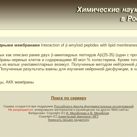
пидными мембранами
Interaction of
β
-amyloid peptides with lipid membrane
.
ых как описано ранее двух
β
-амилоидных пептидов A
β
(25-35) (один с п
аны нервных клеток и содержащими 40 мол.% холестерина. Кроме того
 из малых униламелларных везикул. Полученные методом нейтронной 
Полученные результаты важны для изучения нейронной дисфункции, в ч
ды, АКК мембраны
Поиск по серверу
Сервер создается при поддержке
Российского фонда фундаментальных исследований
Не разрешается
копирование материалов и размещение на других Web-сайтах
Вебдизайн: Copyright (C)
И. Миняйлова и В. Миняйлов
Copyright (C)
Химический факультет МГУ
Написать письмо редактору