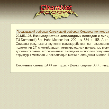
Предыдущий реферат
Следующий реферат
Содержание номера
20.МБ.125. Взаимодействие -амилоидных пептидов с ли
TU Darmstadt) Ber. Hahn-Meitner-Inst. 2001,
№
584, с. 158. Англ
Описаны результаты изучения взаимодействия синтезированн
положении 24) с мембранами, имитирующими природные мембр
дополнительных экспериментах липидные монослои получены
структуры мембран и локализации метки в липидном бислое. 
Ключевые слова:
βАКК пептиды, н β-амилоидные, АКК липи