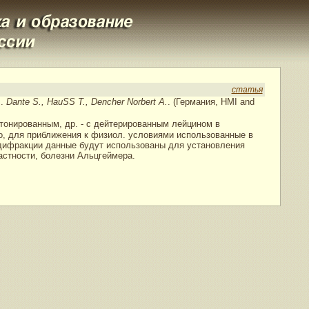
статья
s.
Dante S., HauSS T., Dencher Norbert A.
. (Германия, HMI and
ротонированным, др. - с дейтерированным лейцином в
, для приближения к физиол. условиями использованные в
дифракции данные будут использованы для установления
астности, болезни Альцгеймера.