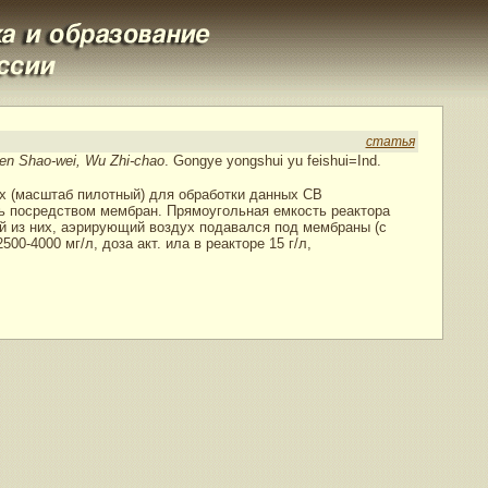
статья
en Shao-wei, Wu Zhi-chao
. Gongye yongshui yu feishui=Ind.
ах (масштаб пилотный) для обработки данных СВ
сь посредством мембран. Прямоугольная емкость реактора
й из них, аэрирующий воздух подавался под мембраны (с
-4000 мг/л, доза акт. ила в реакторе 15 г/л,