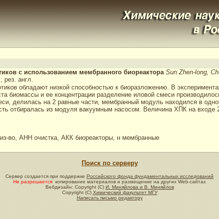
отиков с использованием мембранного биореактора
Sun Zhen-long, Ch
; рез. англ.
отиков обладают низкой способностью к биоразложению. В эксперимент
ста биомассы и ее концентрации разделение иловой смеси производило
еси, делилась на 2 равные части, мембранный модуль находился в одно
 отбиралась из модуля вакуумным насосом. Величина ХПК на входе 2500
из-во, АНН очистка, АКК биореакторы, н мембранные
Поиск по серверу
Сервер создается при поддержке
Российского фонда фундаментальных исследований
Не разрешается
копирование материалов и размещение на других Web-сайтах
Вебдизайн: Copyright (C)
И. Миняйлова и В. Миняйлов
Copyright (C)
Химический факультет МГУ
Написать письмо редактору